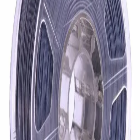
ABS имеют низкую устойчивость к прямому воздействию
ультрафиолета. Кроме этого, процесс печати из ABS приводит
к выделению токсичных паров акрилонитрила. Несмотря на
то, что паров выделяется относительно немного, работа с ABS
требует соблюдения определённых мер предосторожности.
ABS вступает в реакцию с этанолом, соответственно не
должен использоваться для хранения или употребления
алкоголя. Также не рекомендуется использовать ABS для
хранения пищевых продуктов и, особенно, подвергать
нагреву. Параметры печати: Температурный диапазон печати:
220-260 °С Температура стола: 90-110 °С Скорость подачи:
30~100 мм/с Предварительная сушка: > 2 ч при температуре
60 °С
Заказать в Viber
Заказать в Telegram
Характеристики
Технология печати
FDM/FFF
Артикул
199512
Диаметр нити, мм
1,75
Производитель
eSUN
Страна производитель
Китай
Плотность
1.04 г/см³
Цвет
Серый